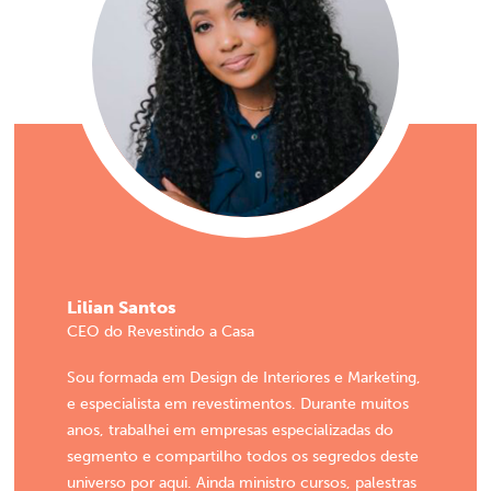
Lilian Santos
CEO do Revestindo a Casa
Sou formada em Design de Interiores e Marketing,
e especialista em revestimentos. Durante muitos
anos, trabalhei em empresas especializadas do
segmento e compartilho todos os segredos deste
universo por aqui. Ainda ministro cursos, palestras