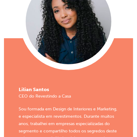
Lilian Santos
CEO do Revestindo a Casa
Sou formada em Design de Interiores e Marketing,
e especialista em revestimentos. Durante muitos
anos, trabalhei em empresas especializadas do
segmento e compartilho todos os segredos deste