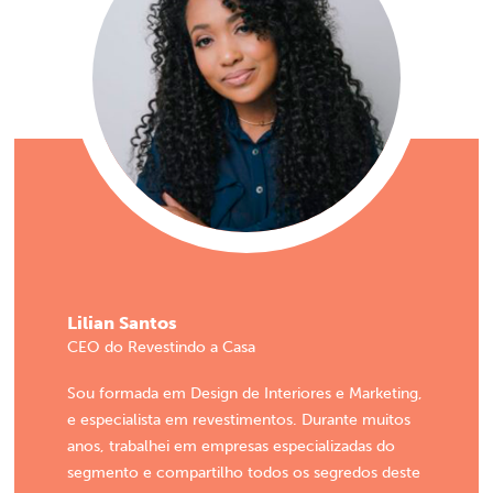
Lilian Santos
CEO do Revestindo a Casa
Sou formada em Design de Interiores e Marketing,
e especialista em revestimentos. Durante muitos
anos, trabalhei em empresas especializadas do
segmento e compartilho todos os segredos deste