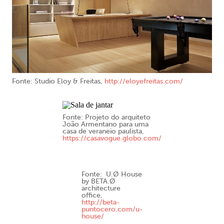
Fonte: Studio Eloy & Freitas,
http://eloyefreitas.com/
Fonte: Projeto do arquiteto
João Armentano para uma
casa de veraneio paulista,
https://casavogue.globo.com/
Fonte: U.Ø House
by BETA.Ø
architecture
office,
http://beta-
puntocero.com/u-
house/