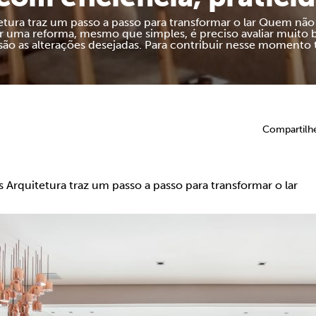
etura traz um passo a passo para transformar o lar Quem não 
 uma reforma, mesmo que simples, é preciso avaliar muito
são as alterações desejadas. Para contribuir nesse momento 
Compartilh
s Arquitetura traz um passo a passo para transformar o lar