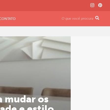
CONTATO
a mudar os
ade e estilo