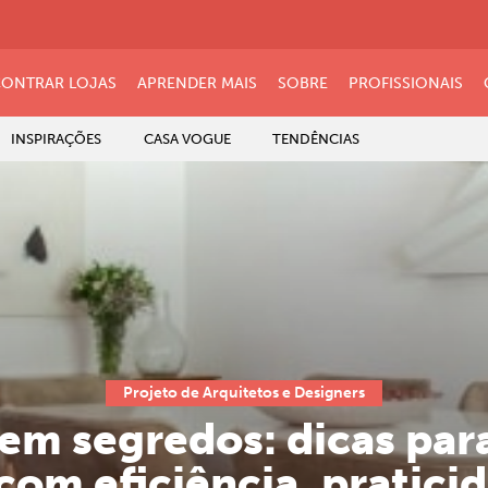
ONTRAR LOJAS
APRENDER MAIS
SOBRE
PROFISSIONAIS
INSPIRAÇÕES
CASA VOGUE
TENDÊNCIAS
Projeto de Arquitetos e Designers
em segredos: dicas par
om eficiência, praticid