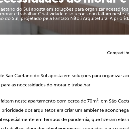
Caetano do Sul aposta em soluções para organizar acessórios 
morar e trabalhar Criatividade e soluções não faltam nest
 do Sul, projetado pela Fantato Nitoli Arquitetura. A priori
Compartilh
 de São Caetano do Sul aposta em soluções para organizar ac
 para as necessidades do morar e trabalhar
o faltam neste apartamento com cerca de 70m², em São Caeta
 prioridade dos arquitetos era criar um ambiente aconchega
al especialmente em tempos de pandemia, que fizeram eles
 trabalhar, além dos objetivos iniciais sonhados para o apar