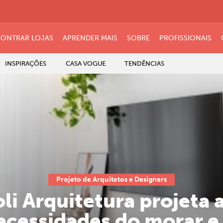
ONTRAR LOJAS
APRENDER MAIS
SOBRE
PROFISSIONAIS
INSPIRAÇÕES
CASA VOGUE
TENDÊNCIAS
Projeto de Arquitetos e Designers
oli Arquitetura projeta
ecessidades do morar e