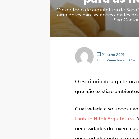
O escritório de arquitetura de São 
ambientes para as necessidades do 
São Caetano
21 julho 2021
Lilian Revestindo a Casa
O escritório de arquitetura
que não existia e ambientes
Criatividade e soluções nã
Fantato Nitoli Arquitetura.
A
necessidades do jovem cas
necessidades entre o morar e