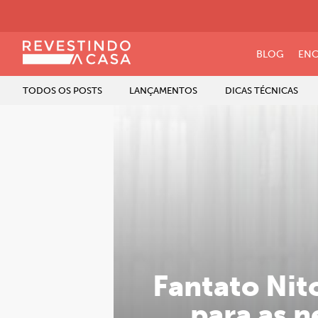
BLOG
ENC
TODOS OS POSTS
LANÇAMENTOS
DICAS TÉCNICAS
Fantato Nit
para as n