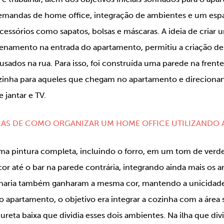
mandas de home office, integração de ambientes e um esp
essórios como sapatos, bolsas e máscaras. A ideia de criar um
enamento na entrada do apartamento, permitiu a criação de
 usados na rua. Para isso, foi construída uma parede na frent
ozinha para aqueles que chegam no apartamento e direciona
 jantar e TV.
CAS DE COMO ORGANIZAR UM HOME OFFICE UTILIZANDO 
uma pintura completa, incluindo o forro, em um tom de verde
r até o bar na parede contrária, integrando ainda mais os a
naria também ganharam a mesma cor, mantendo a unicidade d
o apartamento, o objetivo era integrar a cozinha com a área so
eta baixa que dividia esses dois ambientes. Na ilha que divi