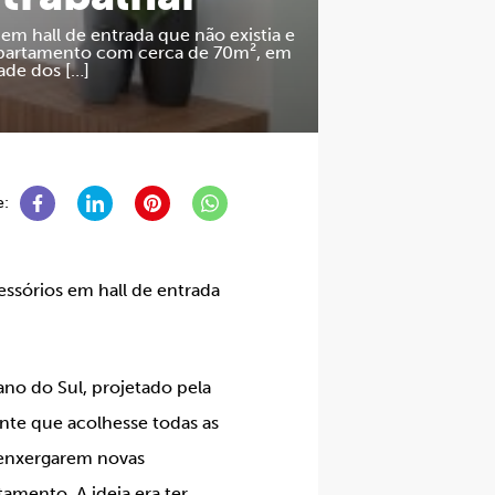
em hall de entrada que não existia e
e apartamento com cerca de 70m², em
dade dos […]
e:
essórios em hall de entrada
no do Sul, projetado pela
nte que acolhesse todas as
 enxergarem novas
tamento. A ideia era ter