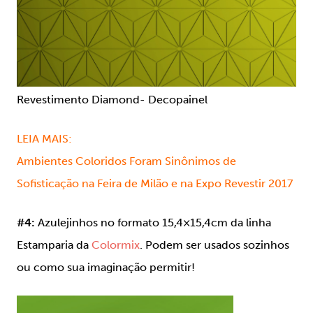
Revestimento Diamond- Decopainel
LEIA MAIS:
Ambientes Coloridos Foram Sinônimos de
Sofisticação na Feira de Milão e na Expo Revestir 2017
#4:
Azulejinhos no formato 15,4×15,4cm da linha
Estamparia da
Colormix
. Podem ser usados sozinhos
ou como sua imaginação permitir!