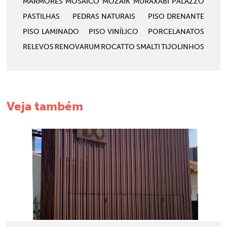
MÁRMORES
MOSAICO
MOZAIK
MURAXABI
PALAZZO
PASTILHAS
PEDRAS NATURAIS
PISO DRENANTE
PISO LAMINADO
PISO VINÍLICO
PORCELANATOS
RELEVOS
RENOVARUM
ROCATTO
SMALTI
TIJOLINHOS
Veja também