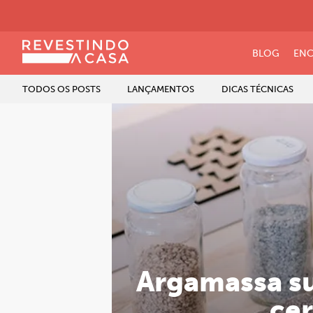
BLOG
ENC
TODOS OS POSTS
LANÇAMENTOS
DICAS TÉCNICAS
Argamassa sus
cer