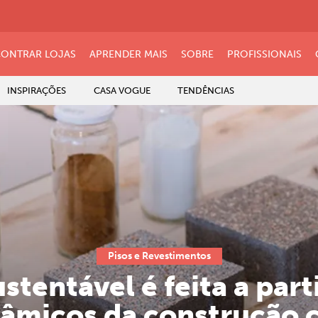
ONTRAR LOJAS
APRENDER MAIS
SOBRE
PROFISSIONAIS
INSPIRAÇÕES
CASA VOGUE
TENDÊNCIAS
Pisos e Revestimentos
tentável é feita a part
âmicos da construção c