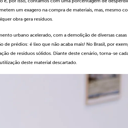
e, por isso, contamos com uma porcentagem de desperdíci
cometem um exagero na compra de materiais, mas, mesmo 
lquer obra gera resíduos.
ento urbano acelerado, com a demolição de diversas casas
o de prédios: é lixo que não acaba mais! No Brasil, por exemp
ção de resíduos sólidos. Diante deste cenário, torna-se cad
eutilização deste material descartado.