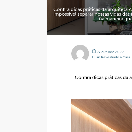
Confira dicas práticas da arquiteta 
impossível separar nossas vidas da
na maneira que
27 outubro 2022
Lilian Revestindo a Casa
Confira dicas práticas da 