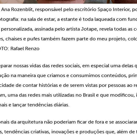
Ana Rozenblit, responsável pelo escritório Spaço Interior, p
grafia: na sala de estar, a estante é toda laqueada com fu
personalizada, assinada pelo artista Jotape, revela todas as c
es, chaises e pufes também fazem parte do meu projeto, col
FOTO: Rafael Renzo
eparar nossas vidas das redes sociais, em especial uma dela
ução na maneira que criamos e consumimos conteúdos, prin
acidade de contar histórias e de serem vistas por pessoas ao
m, uma das redes mais utilizadas no Brasil e que modificou, 
ais e lançar tendências diárias.
onais da arquitetura não poderiam ficar de fora e se associa
s, tendências criativas, inovações e produções que, além de f