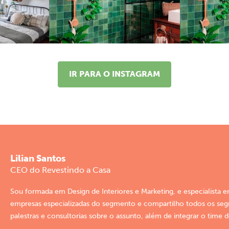
IR PARA O INSTAGRAM
Lilian Santos
CEO do Revestindo a Casa
Sou formada em Design de Interiores e Marketing, e especialista 
empresas especializadas do segmento e compartilho todos os segre
palestras e consultorias sobre o assunto, além de integrar o time 