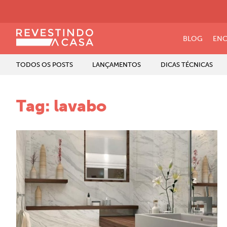
BLOG
ENC
TODOS OS POSTS
LANÇAMENTOS
DICAS TÉCNICAS
Tag:
lavabo