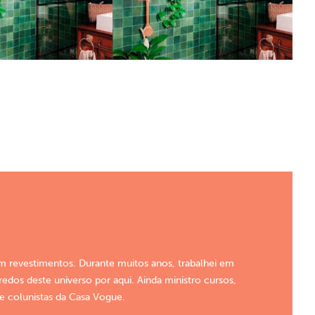
em revestimentos. Durante muitos anos, trabalhei em
dos deste universo por aqui. Ainda ministro cursos,
de colunistas da Casa Vogue.