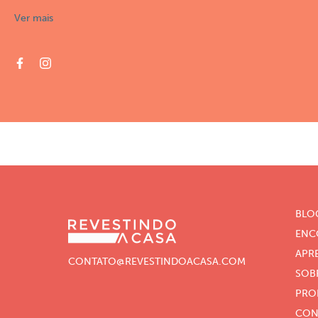
Ver mais
BLO
ENC
APR
CONTATO@REVESTINDOACASA.COM
SOB
PRO
CON