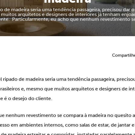
 de madeira seria uma tendência passageira, precisou dar o
 muitos arquitetos e designers de interiores já tenham enjoa
iente. Particularmente, eu acho que nenhum revestimento s
Compartilh
 ripado de madeira seria uma tendência passageira, precisou
rasileiros e, mesmo que muitos arquitetos e designers de in
e é o desejo do cliente.
ue nenhum revestimento se compara à madeira no quesito a
so em ambientes internos, como salas de estar, de jantar e
s de madeira estreitas e compridas, instaladas paralelamente