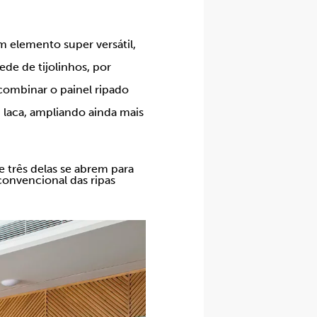
.
m elemento super versátil,
de de tijolinhos, por
combinar o painel ripado
 laca, ampliando ainda mais
e três delas se abrem para
convencional das ripas