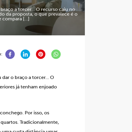
 braço a torcer… O recurso caiu no
do da proposta, o que prevalece é o
e compara […]
e:
 dar o braço a torcer… O
teriores já tenham enjoado
conchego. Por isso, os
 quartos. Tradicionalmente,
 a uma curta distância umas