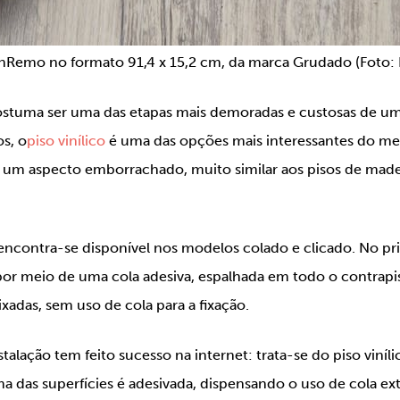
SanRemo no formato 91,4 x 15,2 cm, da marca Grudado (Foto:
ostuma ser uma das etapas mais demoradas e custosas de u
os, o
piso vinílico
é uma das opções mais interessantes do mer
ta um aspecto emborrachado, muito similar aos pisos de made
o encontra-se disponível nos modelos colado e clicado. No 
ta por meio de uma cola adesiva, espalhada em todo o contrap
xadas, sem uso de cola para a fixação.
lação tem feito sucesso na internet: trata-se do piso viníl
a das superfícies é adesivada, dispensando o uso de cola ext