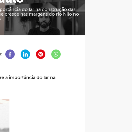
mportância do lar na construção das
ue cresce nas margens do rio Nilo no
s […]
e:
re a importância do lar na