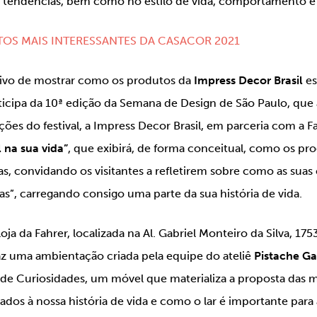
is tendências, bem como no estilo de vida, comportamento e
TOS MAIS INTERESSANTES DA CASACOR 2021
tivo de mostrar como os produtos da
Impress Decor Brasil
es
ticipa da 10ª edição da Semana de Design de São Paulo, que
ções do festival, a Impress Decor Brasil, em parceria com a F
 na sua vida”
, que exibirá, de forma conceitual, como os p
as, convidando os visitantes a refletirem sobre como as suas 
”, carregando consigo uma parte da sua história de vida.
ja da Fahrer, localizada na Al. Gabriel Monteiro da Silva, 175
raz uma ambientação criada pela equipe do ateliê
Pistache G
de Curiosidades
, um móvel que materializa a proposta das 
ados à nossa história de vida e como o lar é importante para