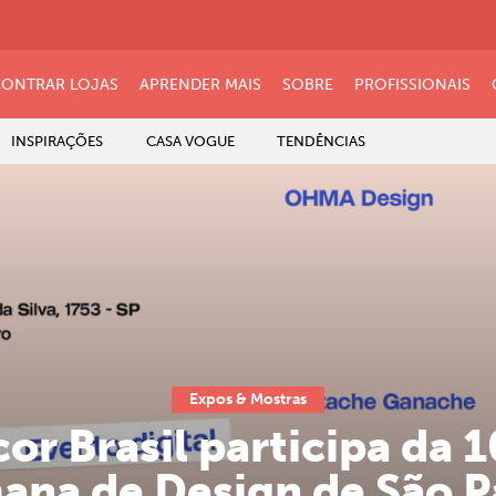
ONTRAR LOJAS
APRENDER MAIS
SOBRE
PROFISSIONAIS
INSPIRAÇÕES
CASA VOGUE
TENDÊNCIAS
Expos & Mostras
or Brasil participa da 1
ana de Design de São P