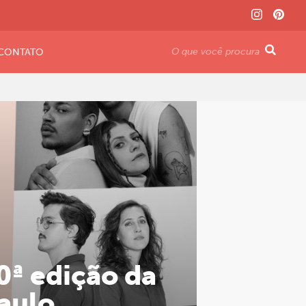
CONTATO
0ª edição da
aulo