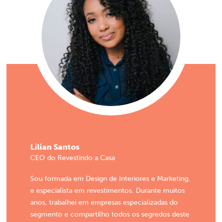
Lilian Santos
CEO do Revestindo a Casa
Sou formada em Design de Interiores e Marketing,
e especialista em revestimentos. Durante muitos
anos, trabalhei em empresas especializadas do
segmento e compartilho todos os segredos deste