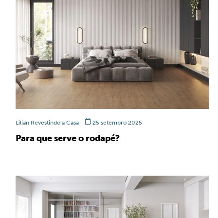
TOPZSTONE
ULTRA COMPAC
Lilian Revestindo a Casa
25 setembro 2025
Para que serve o rodapé?