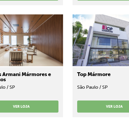
s Armani Mármores e
Top Mármore
tos
lo / SP
São Paulo / SP
VER LOJA
VER LOJA