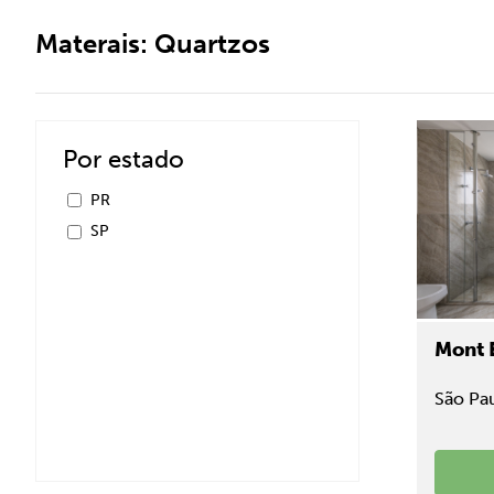
Materais:
Quartzos
Por estado
PR
SP
Mont 
São Pau