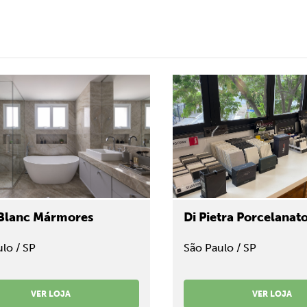
Blanc Mármores
Di Pietra Porcelanat
lo / SP
São Paulo / SP
VER LOJA
VER LOJA