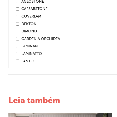
AGLOSTONE
CAESARSTONE
COVERLAM
DEKTON
DIMOND
GARDENIA ORCHIDEA
LAMINAN
LAMINATTO
LANTEC
NEOLITH
NUOVO CORSO
ONIX
SILESTONE
Leia também
SINTH
TECHLAN
TECHNISTONE