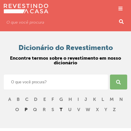
Dicionário do Revestimento
Encontre termos sobre o revestimento em nosso
dicionário
A
B
C
D
E
F
G
H
I
J
K
L
M
N
O
P
Q
R
S
T
U
V
W
X
Y
Z