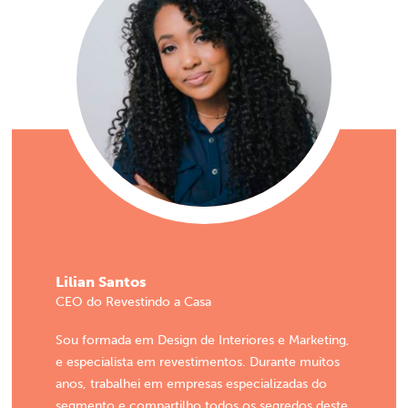
Lilian Santos
CEO do Revestindo a Casa
Sou formada em Design de Interiores e Marketing,
e especialista em revestimentos. Durante muitos
anos, trabalhei em empresas especializadas do
segmento e compartilho todos os segredos deste